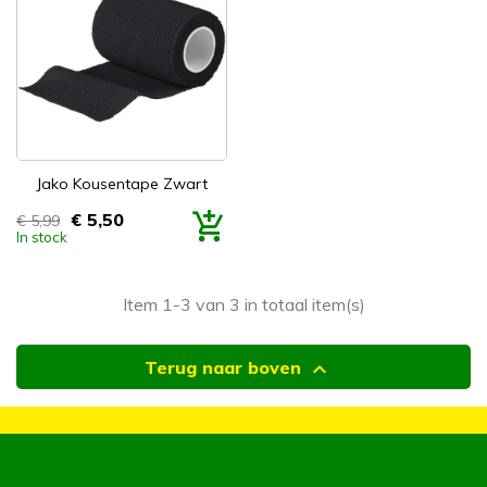
Jako Kousentape Zwart
€ 5,50
€ 5,99
Prijs
In stock
Item 1-3 van 3 in totaal item(s)

Terug naar boven