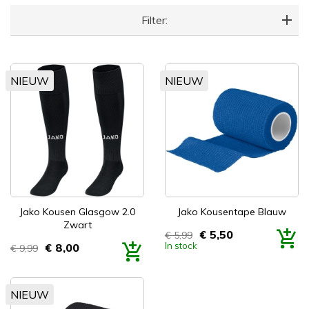
Filter:
NIEUW
NIEUW
Jako Kousen Glasgow 2.0
Jako Kousentape Blauw
Zwart
€ 5,50
€ 5,99
Prijs
In stock
€ 8,00
€ 9,99
Prijs
NIEUW