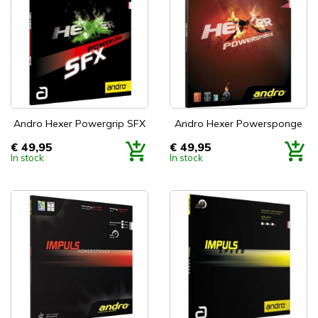
Andro Hexer Powergrip SFX
Andro Hexer Powersponge
€ 49,95
€ 49,95
Prijs
Prijs
In stock
In stock