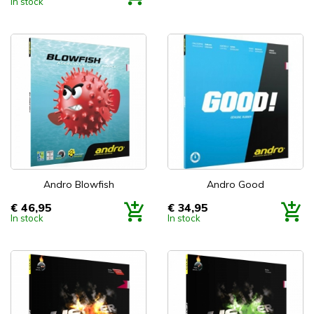
In stock
Andro Blowfish
Andro Good
€ 46,95
€ 34,95
Prijs
Prijs
In stock
In stock