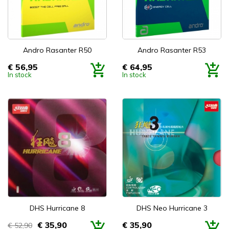
Andro Rasanter R50
Andro Rasanter R53
€ 56,95
€ 64,95
Prijs
Prijs
In stock
In stock
DHS Hurricane 8
DHS Neo Hurricane 3
€ 35,90
€ 35,90
€ 52,90
Prijs
Prijs