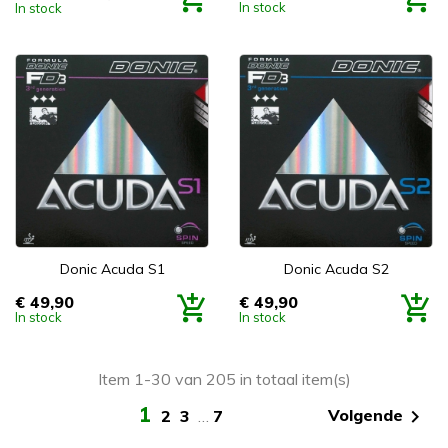
In stock
In stock
Donic Acuda S1
Donic Acuda S2
€ 49,90
€ 49,90
Prijs
Prijs
In stock
In stock
Item 1-30 van 205 in totaal item(s)
1

Volgende
2
3
…
7