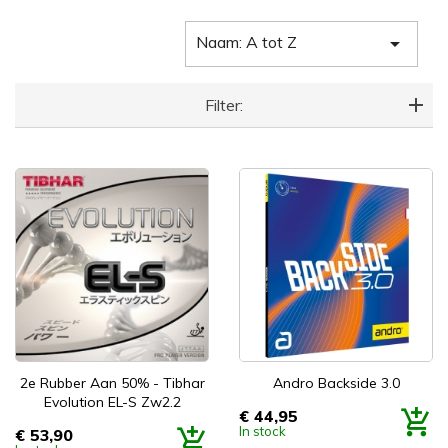
Naam: A tot Z

Filter:
2e Rubber Aan 50% - Tibhar
Andro Backside 3.0
Evolution EL-S Zw2.2
€ 44,95
Prijs
In stock
€ 53,90
Prijs