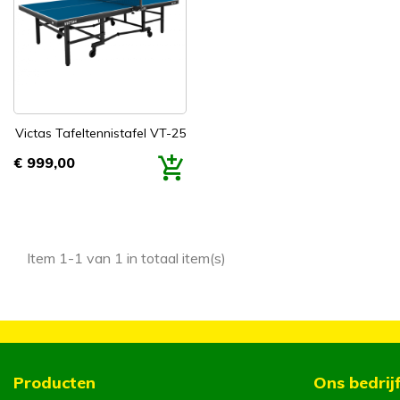

Snel bekijken
Victas Tafeltennistafel VT-25
€ 999,00
Prijs
Item 1-1 van 1 in totaal item(s)
Producten
Ons bedrij