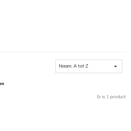
Naam: A tot Z

en
Er is 1 product.