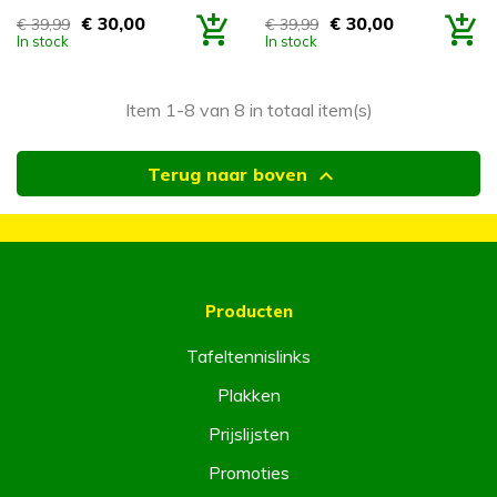
€ 30,00
€ 30,00
€ 39,99
€ 39,99
Prijs
Prijs
In stock
In stock
Item 1-8 van 8 in totaal item(s)

Terug naar boven
Producten
Tafeltennislinks
Plakken
Prijslijsten
Promoties