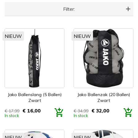
Filter:
NIEUW
NIEUW
Jako Ballenslang (5 Ballen)
Jako Ballenzak (20 Ballen)
Zwart
Zwart
€ 16,00
€ 32,00
€ 17,99
€ 34,99
Prijs
Prijs
In stock
In stock
NIEUW
NIEUW