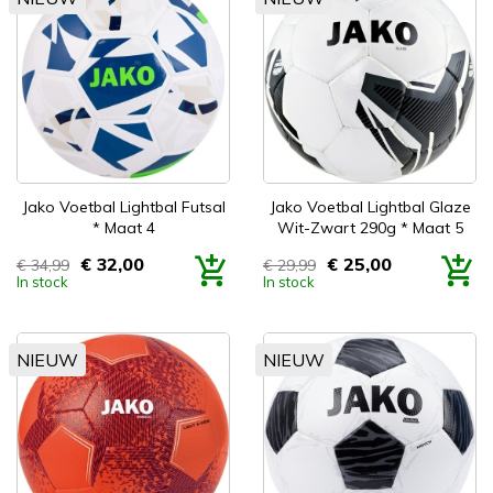
Jako Voetbal Lightbal Futsal
Jako Voetbal Lightbal Glaze
* Maat 4
Wit-Zwart 290g * Maat 5
€ 32,00
€ 25,00
€ 34,99
€ 29,99
Prijs
Prijs
In stock
In stock
NIEUW
NIEUW