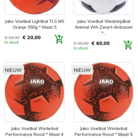
Jako Voetbal Lightbal TLS MS
Jako Voetbal Wedstrijdbal
Oranje 350g * Maat 5
Animal Wit-Zwart-Antraciet
*...
€ 20,00
€ 24,99
Prijs
In stock
€ 60,00
€ 99,99
Prijs
In stock
NIEUW
NIEUW
Jako Voetbal Winterbal
Jako Voetbal Winterbal
Performance Rood * Maat 4
Performance Rood * Maat 5