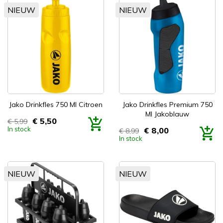
NIEUW
NIEUW
Jako Drinkfles 750 Ml Citroen
Jako Drinkfles Premium 750
Ml Jakoblauw
€ 5,50
€ 5,99
Prijs
In stock
€ 8,00
€ 8,99
Prijs
In stock
NIEUW
NIEUW