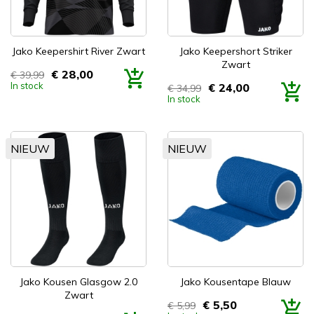
Jako Keepershirt River Zwart
Jako Keepershort Striker
Zwart
€ 28,00
€ 39,99
Prijs
In stock
€ 24,00
€ 34,99
Prijs
In stock
NIEUW
NIEUW
Jako Kousen Glasgow 2.0
Jako Kousentape Blauw
Zwart
€ 5,50
€ 5,99
Prijs