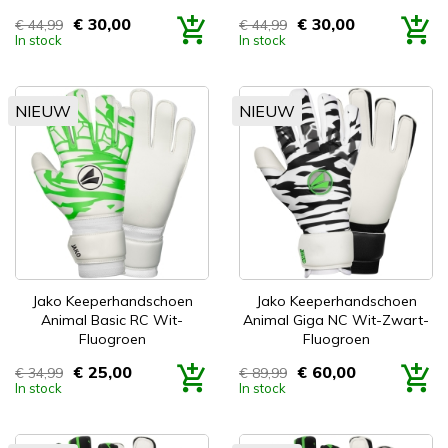
€ 30,00
€ 30,00
€ 44,99
€ 44,99
Prijs
Prijs
In stock
In stock
NIEUW
NIEUW
Jako Keeperhandschoen
Jako Keeperhandschoen
Animal Basic RC Wit-
Animal Giga NC Wit-Zwart-
Fluogroen
Fluogroen
€ 25,00
€ 60,00
€ 34,99
€ 89,99
Prijs
Prijs
In stock
In stock