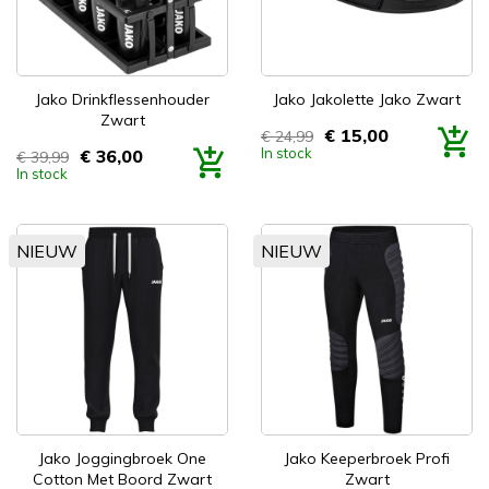
Jako Drinkflessenhouder
Jako Jakolette Jako Zwart
Zwart
€ 15,00
€ 24,99
Prijs
In stock
€ 36,00
€ 39,99
Prijs
In stock
NIEUW
NIEUW
Jako Joggingbroek One
Jako Keeperbroek Profi
Cotton Met Boord Zwart
Zwart