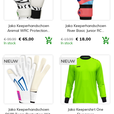
Jako Keeperhandschoen
Jako Keeperhandschoen
Animal WRC Protection...
River Basic Junior RC...
€ 65,00
€ 18,00
€ 99,99
€ 19,99
Prijs
Prijs
In stock
In stock
NIEUW
NIEUW
Jako Keeperhandschoen
Jako Keepershirt One