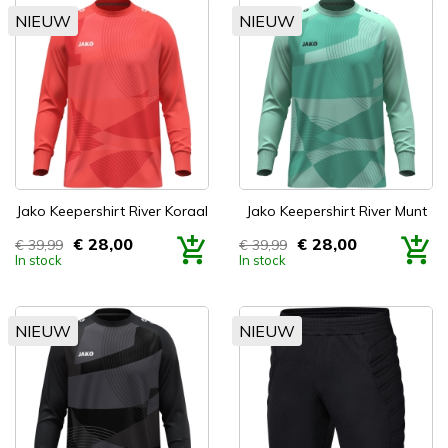
NIEUW
NIEUW
Jako Keepershirt River Koraal
Jako Keepershirt River Munt
€ 28,00
€ 28,00
€ 39,99
€ 39,99
Prijs
Prijs
In stock
In stock
NIEUW
NIEUW