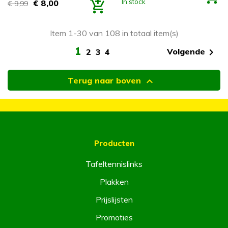
In stock
€ 8,00
€ 9,99
Prijs
Item 1-30 van 108 in totaal item(s)
1

Volgende
2
3
4

Terug naar boven
Producten
Tafeltennislinks
Plakken
Prijslijsten
Promoties