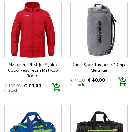
*Medium-PPM-Jas* Jako
Donic Sporttas Joker * Grijs-
Coachvest Team Met Kap
Melange
Rood...
€ 40,00
€ 44,90
Prijs
In stock
€ 70,00
€ 109,90
Prijs
In stock