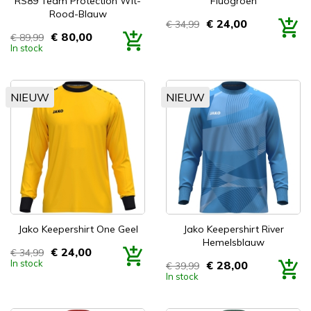
RS89 Team Protection Wit-
Fluogroen
Rood-Blauw
€ 24,00
€ 34,99
Prijs
€ 80,00
€ 89,99
Prijs
In stock
NIEUW
NIEUW
Jako Keepershirt One Geel
Jako Keepershirt River
Hemelsblauw
€ 24,00
€ 34,99
Prijs
In stock
€ 28,00
€ 39,99
Prijs
In stock