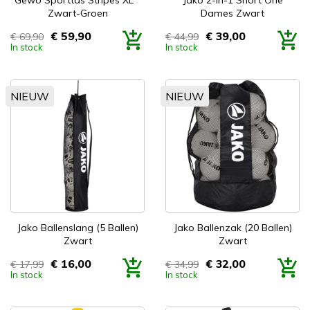
Gewo Sporttas Stripes XL *
Jako 2-In-1 Short One
Zwart-Groen
Dames Zwart
€ 59,90
€ 39,00
€ 69,90
€ 44,99
Prijs
Prijs
In stock
In stock
NIEUW
NIEUW
Jako Ballenslang (5 Ballen)
Jako Ballenzak (20 Ballen)
Zwart
Zwart
€ 16,00
€ 32,00
€ 17,99
€ 34,99
Prijs
Prijs
In stock
In stock