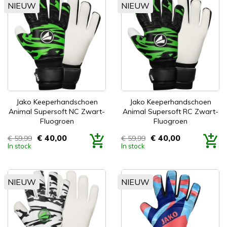
NIEUW
NIEUW
Jako Keeperhandschoen
Jako Keeperhandschoen
Animal Supersoft NC Zwart-
Animal Supersoft RC Zwart-
Fluogroen
Fluogroen
€ 40,00
€ 40,00
€ 59,99
€ 59,99
Prijs
Prijs
In stock
In stock
NIEUW
NIEUW