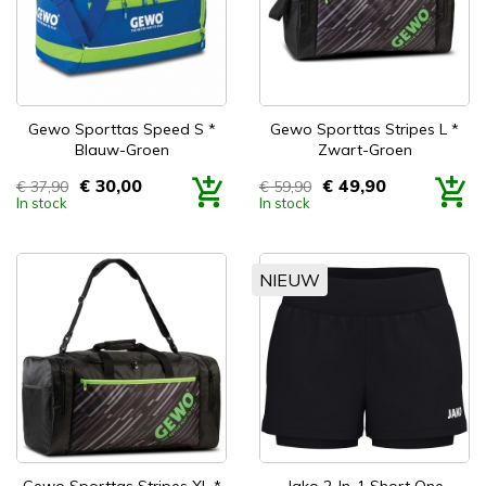
Gewo Sporttas Speed S *
Gewo Sporttas Stripes L *
Blauw-Groen
Zwart-Groen
€ 30,00
€ 49,90
€ 37,90
€ 59,90
Prijs
Prijs
In stock
In stock
NIEUW