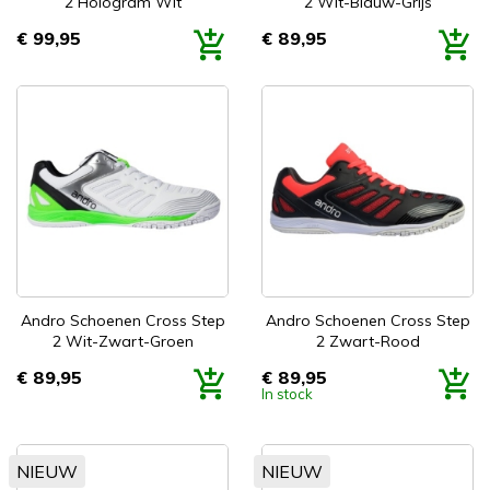
2 Hologram Wit
2 Wit-Blauw-Grijs
€ 99,95
€ 89,95
Prijs
Prijs
Andro Schoenen Cross Step
Andro Schoenen Cross Step
2 Wit-Zwart-Groen
2 Zwart-Rood
€ 89,95
€ 89,95
Prijs
Prijs
In stock
NIEUW
NIEUW