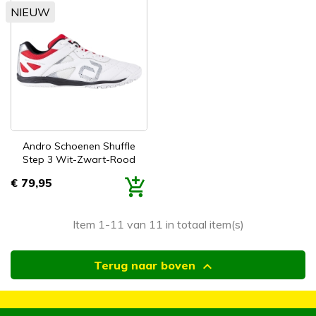
NIEUW
Andro Schoenen Shuffle
Step 3 Wit-Zwart-Rood
€ 79,95
Prijs
Item 1-11 van 11 in totaal item(s)

Terug naar boven