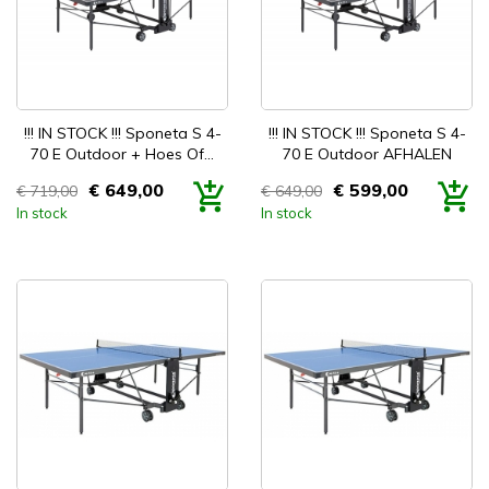


Snel bekijken
Snel bekijken
!!! IN STOCK !!! Sponeta S 4-
!!! IN STOCK !!! Sponeta S 4-
70 E Outdoor + Hoes Of...
70 E Outdoor AFHALEN
€ 649,00
€ 599,00
€ 719,00
€ 649,00
Prijs
Prijs
In stock
In stock