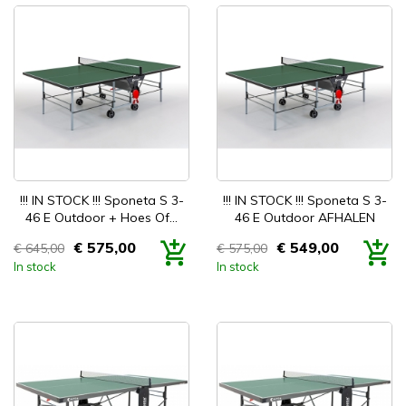


Snel bekijken
Snel bekijken
!!! IN STOCK !!! Sponeta S 3-
!!! IN STOCK !!! Sponeta S 3-
46 E Outdoor + Hoes Of...
46 E Outdoor AFHALEN
€ 575,00
€ 549,00
€ 645,00
€ 575,00
Prijs
Prijs
In stock
In stock