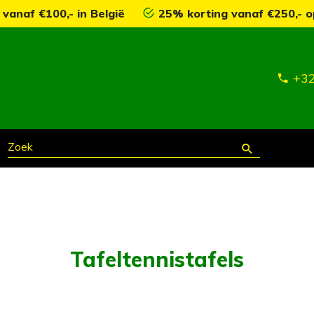
 vanaf €100,- in België
25% korting vanaf €250,- o
+32
Tafeltennistafels