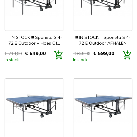


Snel bekijken
Snel bekijken
!!! IN STOCK !!! Sponeta S 4-
!!! IN STOCK !!! Sponeta S 4-
72 E Outdoor + Hoes Of...
72 E Outdoor AFHALEN
€ 649,00
€ 599,00
€ 719,00
€ 649,00
Prijs
Prijs
In stock
In stock