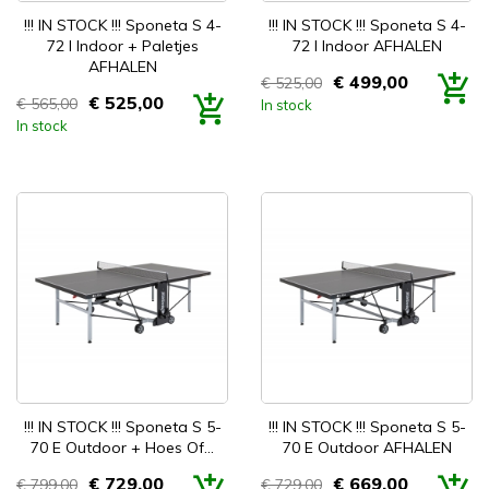


Snel bekijken
Snel bekijken
!!! IN STOCK !!! Sponeta S 4-
!!! IN STOCK !!! Sponeta S 4-
72 I Indoor + Paletjes
72 I Indoor AFHALEN
AFHALEN
€ 499,00
€ 525,00
Prijs
€ 525,00
€ 565,00
In stock
Prijs
In stock


Snel bekijken
Snel bekijken
!!! IN STOCK !!! Sponeta S 5-
!!! IN STOCK !!! Sponeta S 5-
70 E Outdoor + Hoes Of...
70 E Outdoor AFHALEN
€ 729,00
€ 669,00
€ 799,00
€ 729,00