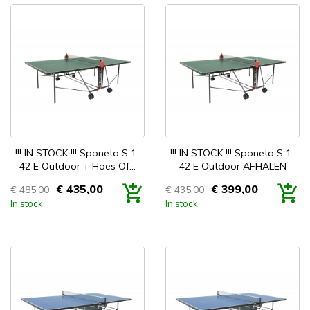


Snel bekijken
Snel bekijken
!!! IN STOCK !!! Sponeta S 1-
!!! IN STOCK !!! Sponeta S 1-
42 E Outdoor + Hoes Of...
42 E Outdoor AFHALEN
€ 435,00
€ 399,00
€ 485,00
€ 435,00
Prijs
Prijs
In stock
In stock