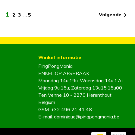
1

Volgende
2
3
…
5
Winkel informatie
PingPongMania
ENKEL OP AFSPRAAK
Maandag 14u:19u; Woensdag 14u:17u;
Vrijdag 9u:15u; Zaterdag 13u15:15u00
Ten Venne 10 - 2270 Herenthout
Belgium
GSM:
+32 496 21 41 48
E-mail:
dominique@pingpongmania.be