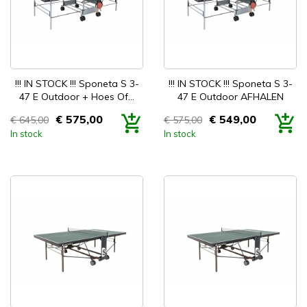


Snel bekijken
Snel bekijken
!!! IN STOCK !!! Sponeta S 3-
!!! IN STOCK !!! Sponeta S 3-
47 E Outdoor + Hoes Of...
47 E Outdoor AFHALEN
€ 575,00
€ 549,00
€ 645,00
€ 575,00
Prijs
Prijs
In stock
In stock