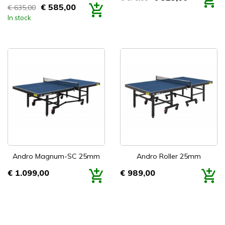
Prijs
€ 585,00
€ 635,00
Prijs
In stock


Snel bekijken
Snel bekijken
Andro Magnum-SC 25mm
Andro Roller 25mm
€ 1.099,00
€ 989,00
Prijs
Prijs