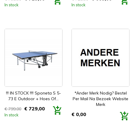
Prijs
Prijs
In stock
In stock


Snel bekijken
Snel bekijken
!!! IN STOCK !!!! Sponeta S 5-
*Ander Merk Nodig? Bestel
73 E Outdoor + Hoes Of...
Per Mail Na Bezoek Website
Merk
€ 729,00
€ 799,00
Prijs
€ 0,00
In stock
Prijs