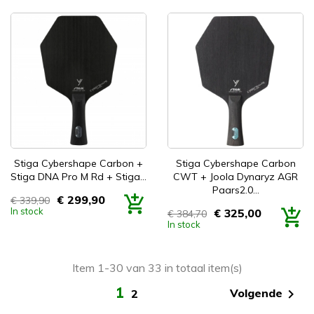
Stiga Cybershape Carbon +
Stiga Cybershape Carbon
Stiga DNA Pro M Rd + Stiga...
CWT + Joola Dynaryz AGR
Paars2.0...
€ 299,90
€ 339,90
Prijs
In stock
€ 325,00
€ 384,70
Prijs
In stock
Item 1-30 van 33 in totaal item(s)
1

Volgende
2