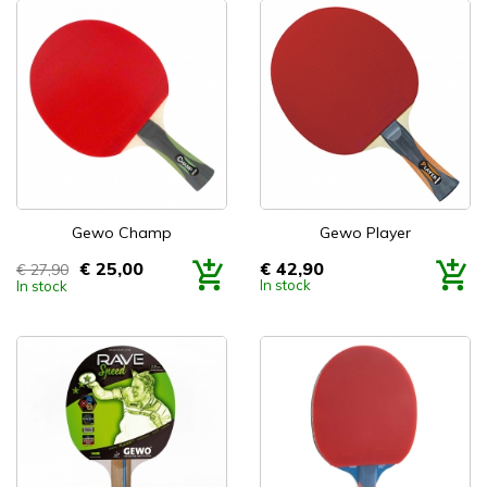
Gewo Champ
Gewo Player
€ 25,00
€ 42,90
€ 27,90
Prijs
Prijs
In stock
In stock