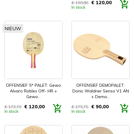
€ 120,00
€ 159,80
Prijs
In stock
NIEUW
OFFENSIEF 5* PALET: Gewo
OFFENSIEF DEMOPALET:
Alvaro Robles Off- HR +
Donic Waldner Senso V1 AN
Gewo...
+ Demo...
€ 120,00
€ 90,00
€ 173,70
€ 175,70
Prijs
Prijs
In stock
In stock