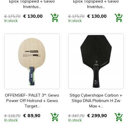
Epox Topspeed + Gewo
Epox Topspeed + Gewo
Inventus...
Inventus...
€ 130,00
€ 130,00
€ 175,70
€ 175,70
Prijs
Prijs
In stock
In stock
OFFENSIEF- PALET 3*: Gewo
Stiga Cybershape Carbon +
Power Off Holrond + Gewo
Stiga DNA Platinum H Zw
Target...
Max +...
€ 89,90
€ 299,90
€ 116,70
€ 347,70
Prijs
Prijs
In stock
In stock