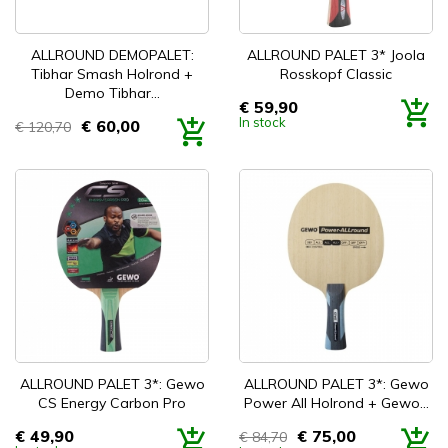
ALLROUND DEMOPALET:
ALLROUND PALET 3* Joola
Tibhar Smash Holrond +
Rosskopf Classic
Demo Tibhar...
€ 59,90
Prijs
In stock
€ 60,00
€ 120,70
Prijs
ALLROUND PALET 3*: Gewo
ALLROUND PALET 3*: Gewo
CS Energy Carbon Pro
Power All Holrond + Gewo...
€ 49,90
€ 75,00
€ 84,70
Prijs
Prijs