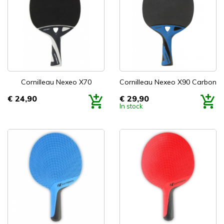
Cornilleau Nexeo X70
Cornilleau Nexeo X90 Carbon
€ 24,90
€ 29,90
Prijs
Prijs
In stock