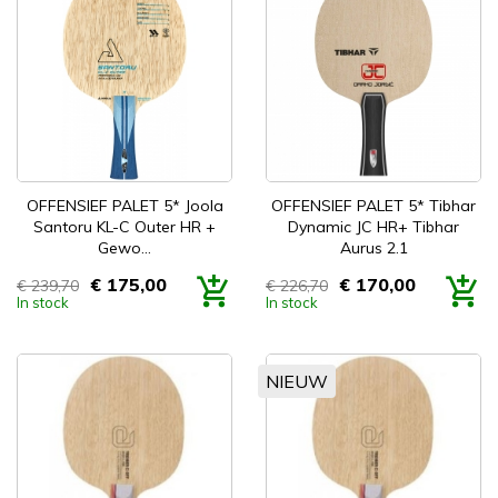
OFFENSIEF PALET 5* Joola
OFFENSIEF PALET 5* Tibhar
Santoru KL-C Outer HR +
Dynamic JC HR+ Tibhar
Gewo...
Aurus 2.1
€ 175,00
€ 170,00
€ 239,70
€ 226,70
Prijs
Prijs
In stock
In stock
NIEUW