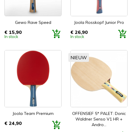
Gewo Rave Speed
Joola Rosskopf Junior Pro
€ 15,90
€ 26,90
Prijs
Prijs
In stock
In stock
NIEUW
Joola Team Premium
OFFENSIEF 5* PALET: Donic
Waldner Senso V1 HR +
€ 24,90
Prijs
Andro...