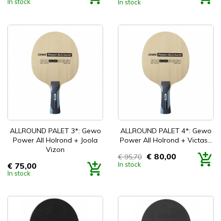
In stock
In stock
ALLROUND PALET 3*: Gewo
ALLROUND PALET 4*: Gewo
Power All Holrond + Joola
Power All Holrond + Victas...
Vizon
€ 80,00
€ 95,70
Prijs
In stock
€ 75,00
Prijs
In stock