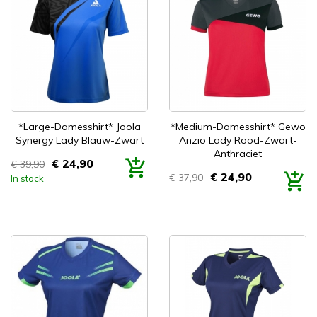


Snel bekijken
Snel bekijken
*Large-Damesshirt* Joola
*Medium-Damesshirt* Gewo
Synergy Lady Blauw-Zwart
Anzio Lady Rood-Zwart-
Anthraciet
€ 24,90
€ 39,90
Prijs
€ 24,90
€ 37,90
In stock
Prijs