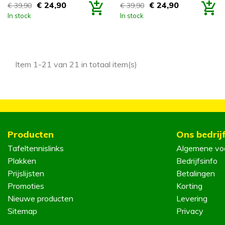
€ 24,90
€ 24,90
€ 39,90
€ 39,90
Prijs
Prijs
In stock
In stock
Item 1-21 van 21 in totaal item(s)
Producten
Ons bedrij
Tafeltennislinks
Algemene vo
Plakken
Bedrijfsinfo
Prijslijsten
Betalingen
Promoties
Korting
Nieuwe producten
Levering
Sitemap
Privacy