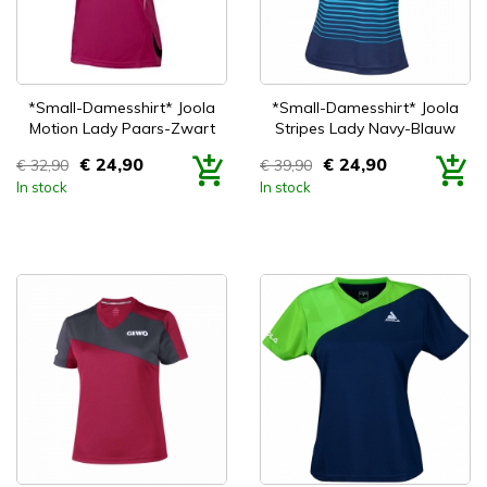


Snel bekijken
Snel bekijken
*Small-Damesshirt* Joola
*Small-Damesshirt* Joola
Motion Lady Paars-Zwart
Stripes Lady Navy-Blauw
€ 24,90
€ 24,90
€ 32,90
€ 39,90
Prijs
Prijs
In stock
In stock