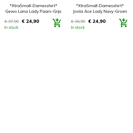


Snel bekijken
Snel bekijken
*XtraSmall-Damesshirt*
*XtraSmall-Damesshirt*
Gewo Lana Lady Paars-Grijs
Joola Ace Lady Navy-Groen
€ 24,90
€ 24,90
€ 37,90
€ 36,90
Prijs
Prijs
In stock
In stock