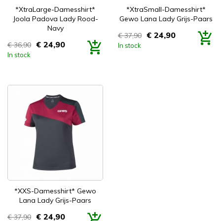


Snel bekijken
Snel bekijken
*XtraLarge-Damesshirt*
*XtraSmall-Damesshirt*
Joola Padova Lady Rood-
Gewo Lana Lady Grijs-Paars
Navy
€ 24,90
€ 37,90
Prijs
€ 24,90
€ 36,90
In stock
Prijs
In stock

Snel bekijken
*XXS-Damesshirt* Gewo
Lana Lady Grijs-Paars
€ 24,90
€ 37,90
Prijs