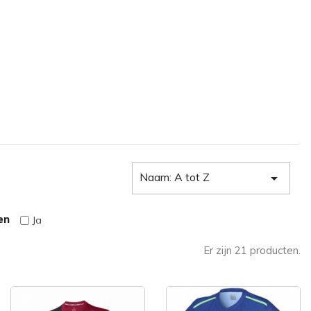
Naam: A tot Z

en
Ja
Er zijn 21 producten.