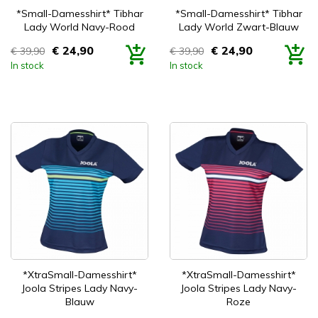


Snel bekijken
Snel bekijken
*Small-Damesshirt* Tibhar
*Small-Damesshirt* Tibhar
Lady World Navy-Rood
Lady World Zwart-Blauw
€ 24,90
€ 24,90
€ 39,90
€ 39,90
Prijs
Prijs
In stock
In stock


Snel bekijken
Snel bekijken
*XtraSmall-Damesshirt*
*XtraSmall-Damesshirt*
Joola Stripes Lady Navy-
Joola Stripes Lady Navy-
Blauw
Roze