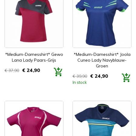


Snel bekijken
Snel bekijken
*Medium-Damesshirt* Gewo
*Medium-Damesshirt* Joola
Lana Lady Paars-Grijs
Cuneo Lady Navyblauw-
Groen
€ 24,90
€ 37,90
Prijs
€ 24,90
€ 39,90
Prijs
In stock