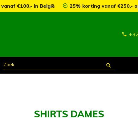
 vanaf €100,- in België
25% korting vanaf €250,- o
+32
SHIRTS DAMES