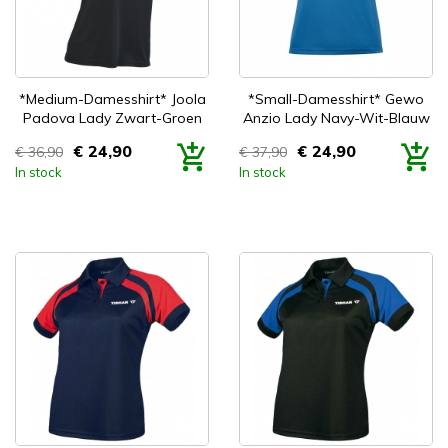


Snel bekijken
Snel bekijken
*Medium-Damesshirt* Joola
*Small-Damesshirt* Gewo
Padova Lady Zwart-Groen
Anzio Lady Navy-Wit-Blauw
€ 24,90
€ 24,90
€ 36,90
€ 37,90
Prijs
Prijs
In stock
In stock