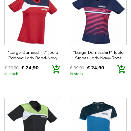


Snel bekijken
Snel bekijken
*Large-Damesshirt* Joola
*Large-Damesshirt* Joola
Padova Lady Rood-Navy
Stripes Lady Navy-Roze
€ 24,90
€ 24,90
€ 36,90
€ 39,90
Prijs
Prijs
In stock
In stock