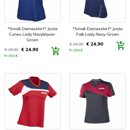


Snel bekijken
Snel bekijken
*Small-Damesshirt* Joola
*Small-Damesshirt* Joola
Cuneo Lady Navyblauw-
Falk Lady Navy-Groen
Groen
€ 24,90
€ 34,90
Prijs
€ 24,90
€ 39,90
In stock
Prijs
In stock