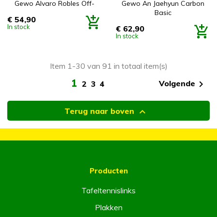
Gewo Alvaro Robles Off-
Gewo An Jaehyun Carbon
Basic
€ 54,90
Prijs
In stock
€ 62,90
Prijs
In stock
Item 1-30 van 91 in totaal item(s)
1

Volgende
2
3
4

Terug naar boven
Producten
Tafeltennislinks
Plakken