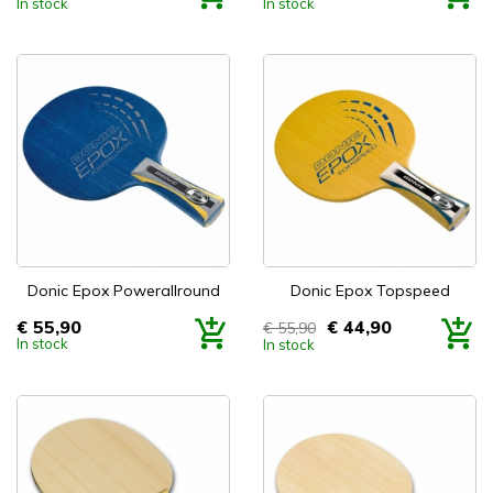
In stock
In stock
Donic Epox Powerallround
Donic Epox Topspeed
€ 55,90
€ 44,90
€ 55,90
Prijs
Prijs
In stock
In stock