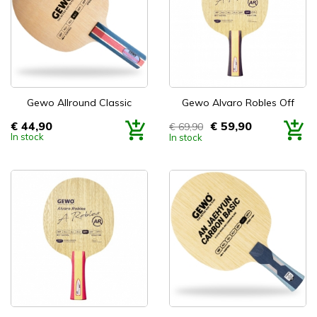
Gewo Allround Classic
Gewo Alvaro Robles Off
€ 44,90
€ 59,90
€ 69,90
Prijs
Prijs
In stock
In stock