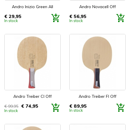
Andro Inizio Green All
Andro Novacell Off
€ 29,95
€ 56,95
Prijs
Prijs
In stock
In stock
Andro Treiber CI Off
Andro Treiber FI Off
€ 74,95
€ 89,95
€ 99,95
Prijs
Prijs
In stock
In stock