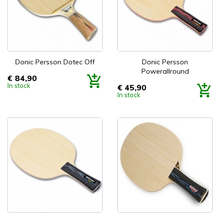
Donic Persson Dotec Off
Donic Persson
Powerallround
€ 84,90
Prijs
In stock
€ 45,90
Prijs
In stock