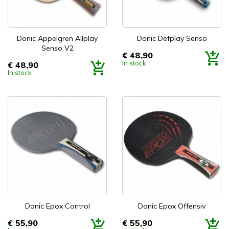
Donic Appelgren Allplay
Donic Defplay Senso
Senso V2
€ 48,90
Prijs
In stock
€ 48,90
Prijs
In stock
Donic Epox Control
Donic Epox Offensiv
€ 55,90
€ 55,90
Prijs
Prijs