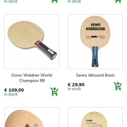
In stock
In stock
Donic Waldner World
Gewo Allround Basic
Champion 89
€ 29,90
Prijs
In stock
€ 109,00
Prijs
In stock