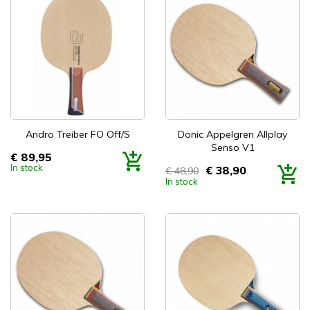
Andro Treiber FO Off/S
Donic Appelgren Allplay
Senso V1
€ 89,95
Prijs
In stock
€ 38,90
€ 48,90
Prijs
In stock