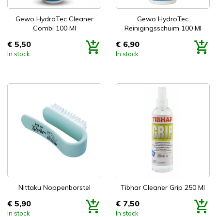


Snel bekijken
Snel bekijken
Gewo HydroTec Cleaner
Gewo HydroTec
Combi 100 Ml
Reinigingsschuim 100 Ml
€ 5,50
€ 6,90
Prijs
Prijs
In stock
In stock


Snel bekijken
Snel bekijken
Nittaku Noppenborstel
Tibhar Cleaner Grip 250 Ml
€ 5,90
€ 7,50
Prijs
Prijs
In stock
In stock