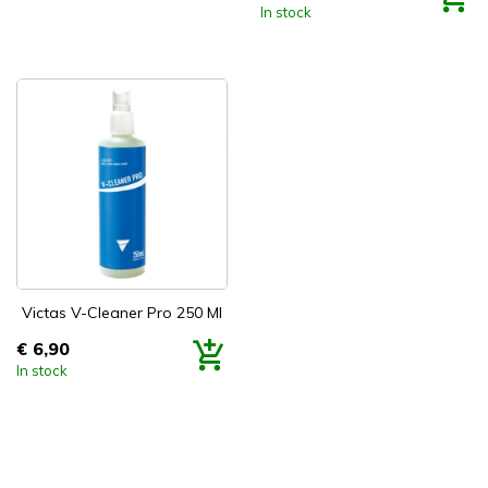
In stock

Snel bekijken
Victas V-Cleaner Pro 250 Ml
€ 6,90
Prijs
In stock