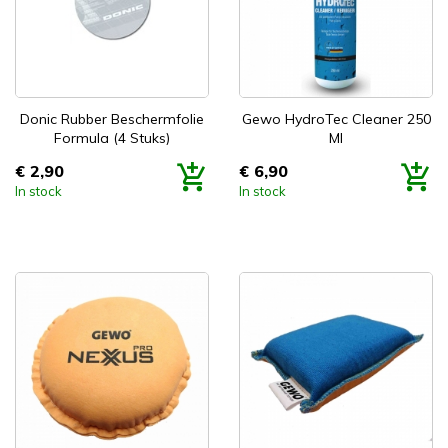


Snel bekijken
Snel bekijken
Donic Rubber Beschermfolie
Gewo HydroTec Cleaner 250
Formula (4 Stuks)
Ml
€ 2,90
€ 6,90
Prijs
Prijs
In stock
In stock