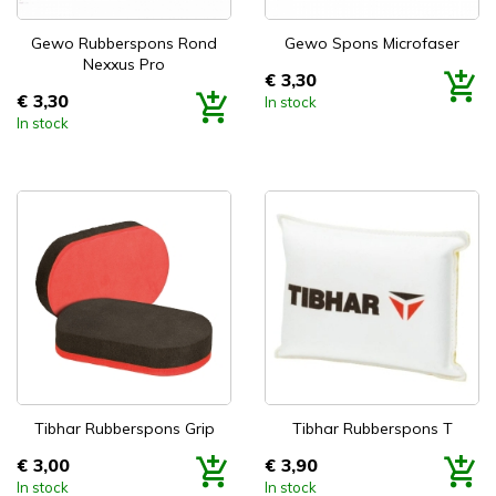


Snel bekijken
Snel bekijken
Gewo Rubberspons Rond
Gewo Spons Microfaser
Nexxus Pro
€ 3,30
Prijs
€ 3,30
In stock
Prijs
In stock


Snel bekijken
Snel bekijken
Tibhar Rubberspons Grip
Tibhar Rubberspons T
€ 3,00
€ 3,90
Prijs
Prijs
In stock
In stock