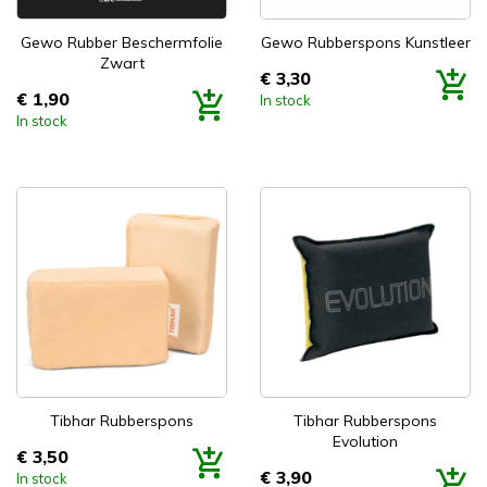


Snel bekijken
Snel bekijken
Gewo Rubber Beschermfolie
Gewo Rubberspons Kunstleer
Zwart
€ 3,30
Prijs
€ 1,90
In stock
Prijs
In stock


Snel bekijken
Snel bekijken
Tibhar Rubberspons
Tibhar Rubberspons
Evolution
€ 3,50
Prijs
€ 3,90
In stock
Prijs