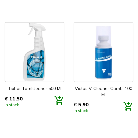


Snel bekijken
Snel bekijken
Tibhar Tafelcleaner 500 Ml
Victas V-Cleaner Combi 100
Ml
€ 11,50
Prijs
€ 5,90
In stock
Prijs
In stock