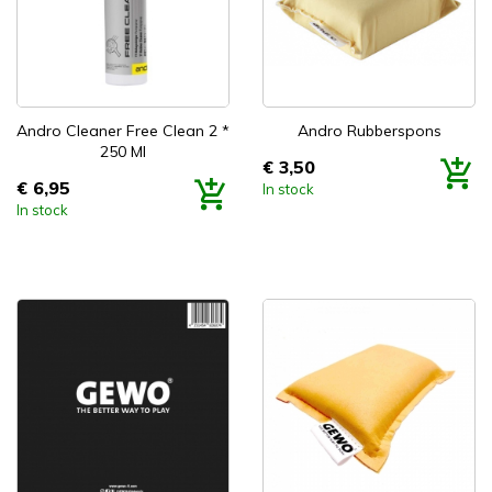


Snel bekijken
Snel bekijken
Andro Cleaner Free Clean 2 *
Andro Rubberspons
250 Ml
€ 3,50
Prijs
€ 6,95
In stock
Prijs
In stock