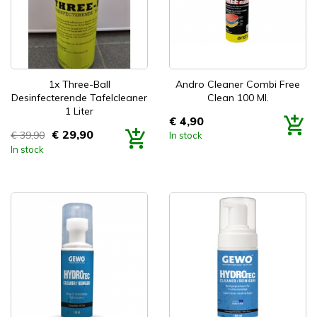


Snel bekijken
Snel bekijken
1x Three-Ball
Andro Cleaner Combi Free
Desinfecterende Tafelcleaner
Clean 100 Ml.
1 Liter
€ 4,90
Prijs
€ 29,90
€ 39,90
In stock
Prijs
In stock