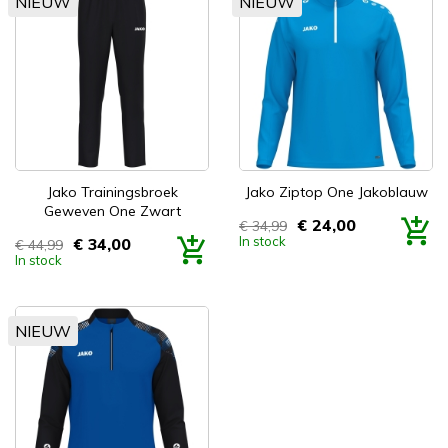
NIEUW
NIEUW
Jako Trainingsbroek
Jako Ziptop One Jakoblauw
Geweven One Zwart
€ 24,00
€ 34,99
Prijs
In stock
€ 34,00
€ 44,99
Prijs
In stock
NIEUW