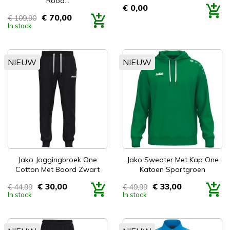
Rood...
€ 0,00
Prijs
€ 70,00
€ 109,90
Prijs
In stock
NIEUW
NIEUW
Jako Joggingbroek One
Jako Sweater Met Kap One
Cotton Met Boord Zwart
Katoen Sportgroen
€ 30,00
€ 33,00
€ 44,99
€ 49,99
Prijs
Prijs
In stock
In stock