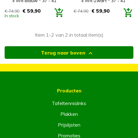
II Wit-Blauw * 37 - 41
II Wit-Zwart * 37 - 41
€ 59,90
€ 59,90
€ 74,90
€ 74,90
Prijs
Prijs
In stock
Item 1-2 van 2 in totaal item(s)

Terug naar boven
Producten
Tafeltennislinks
Plakken
Prijslijsten
Promoties