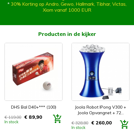
*
30% Korting op Andro, Gewo, Hallmark, Tibhar, Victas,
Xiom vanaf 1000 EUR
Producten in de kijker
DHS Bal D40+*** (100)
Joola Robot IPong V300 +
Joola Opvangnet + 72...
€ 89,90
€ 119,00
Prijs
In stock
€ 260,00
€ 328,80
Prijs
In stock