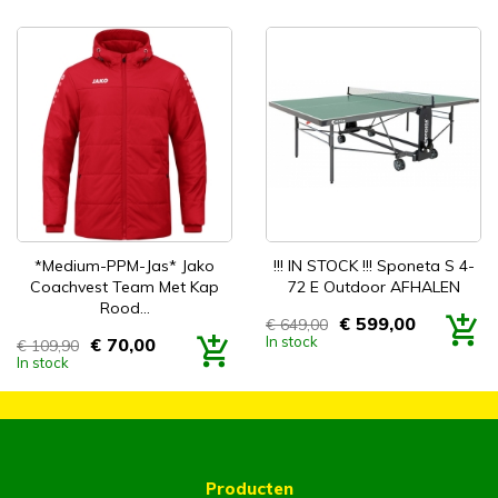
*Medium-PPM-Jas* Jako
!!! IN STOCK !!! Sponeta S 4-
Coachvest Team Met Kap
72 E Outdoor AFHALEN
Rood...
€ 599,00
€ 649,00
Prijs
In stock
€ 70,00
€ 109,90
Prijs
In stock
Producten