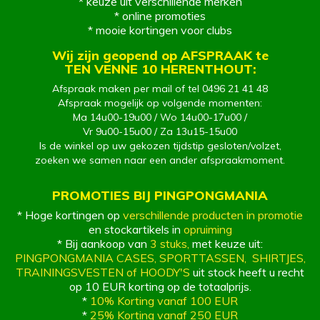
* keuze uit verschillende merken
* online promoties
* mooie kortingen voor clubs
Wij zijn geopend op AFSPRAAK te
TEN VENNE 10 HERENTHOUT:
Afspraak maken per mail of tel 0496 21 41 48
Afspraak mogelijk op volgende momenten:
Ma 14u00-19u00 / Wo 14u00-17u00 /
Vr 9u00-15u00 / Za 13u15-15u00
Is de winkel op uw gekozen tijdstip gesloten/volzet,
zoeken we samen naar een ander afspraakmoment.
PROMOTIES BIJ PINGPONGMANIA
* Hoge kortingen op
verschillende producten in promotie
en stockartikels in
opruiming
* Bij aankoop van
3 stuks,
met keuze uit:
PINGPONGMANIA CASES
,
SPO
RTTASSEN
,
SHIRTJES,
TRAININGSVESTEN
of
HOODY'S
uit stock heeft u recht
op 10 EUR korting op de totaalprijs.
*
10% Korting vanaf 100 EUR
*
25% Korting vanaf 250 EUR