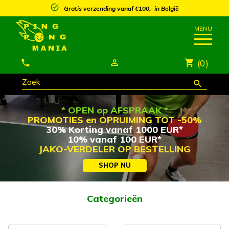
n België
25% korting vanaf €250,- op meest
(0)
* OPEN op AFSPRAAK *
PROMOTIES en
OPRUIMING TOT -50%
30% Korting vanaf 1000 EUR*
10% vanaf 100 EUR*
JAKO-VERDELER OP BESTELLING
SHOP NU
Categorieën