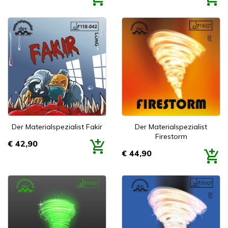
Der Materialspezialist Fakir
Der Materialspezialist
Firestorm
€ 42,90
Prijs
€ 44,90
Prijs