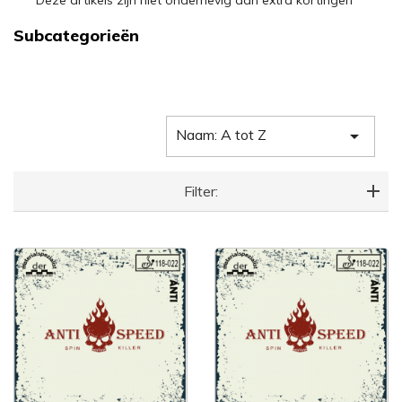
*** Deze artikels zijn niet onderhevig aan extra kortingen ***
Subcategorieën
Naam: A tot Z

Filter: