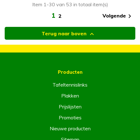
Item 1-30 van 53 in totaal item(s)
1

Volgende
2

Terug naar boven
Producten
Tafeltennislinks
Plakken
Prijslijsten
Promoties
Nieuwe producten
Sitemap