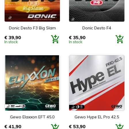
Donic Desto F3 Big Slam
Donic Desto F4
€ 39,90
€ 35,90
Prijs
Prijs
In stock
In stock
Gewo Elaxxon EFT 45.0
Gewo Hype EL Pro 42.5
€ 41,90
€ 53,90
Prijs
Prijs