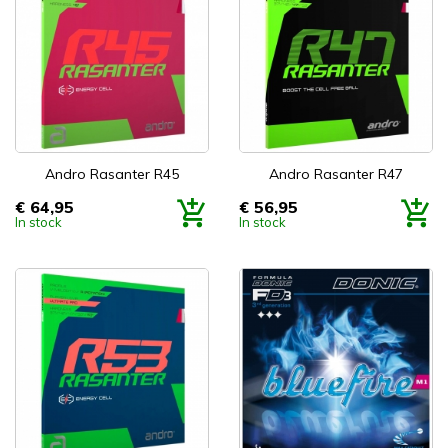
Andro Rasanter R45
Andro Rasanter R47
€ 64,95
€ 56,95
Prijs
Prijs
In stock
In stock