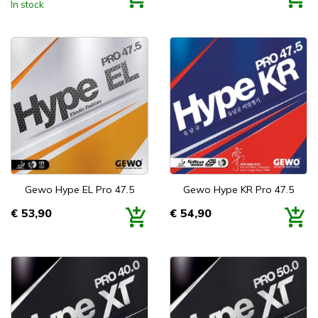
In stock
Gewo Hype EL Pro 47.5
Gewo Hype KR Pro 47.5
€ 53,90
€ 54,90
Prijs
Prijs