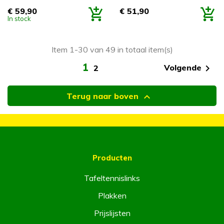
€ 59,90
€ 51,90
Prijs
Prijs
In stock
Item 1-30 van 49 in totaal item(s)
1

Volgende
2

Terug naar boven
Producten
Tafeltennislinks
Plakken
Prijslijsten