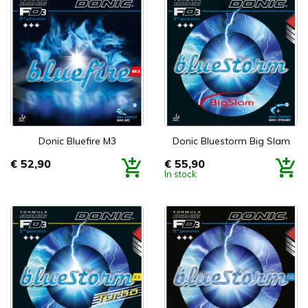
Donic Bluefire M3
Donic Bluestorm Big Slam
€ 52,90
€ 55,90
Prijs
Prijs
In stock