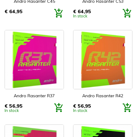
Andro Rasanter C45
Andro Rasanter C53
€ 64,95
€ 64,95
Prijs
Prijs
In stock
Andro Rasanter R37
Andro Rasanter R42
€ 56,95
€ 56,95
Prijs
Prijs
In stock
In stock