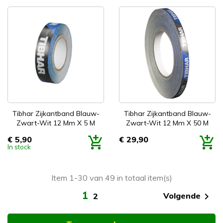
Tibhar Zijkantband Blauw-
Tibhar Zijkantband Blauw-
Zwart-Wit 12 Mm X 5 M
Zwart-Wit 12 Mm X 50 M
€ 5,90
€ 29,90
Prijs
Prijs
In stock
Item 1-30 van 49 in totaal item(s)
1

Volgende
2