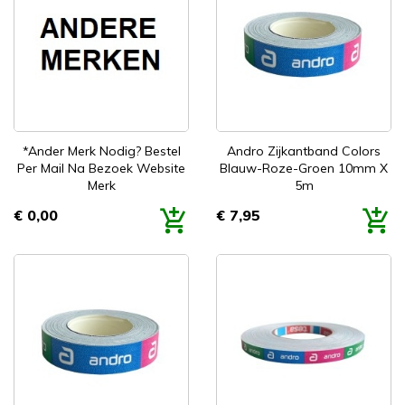
*Ander Merk Nodig? Bestel
Andro Zijkantband Colors
Per Mail Na Bezoek Website
Blauw-Roze-Groen 10mm X
Merk
5m
€ 0,00
€ 7,95
Prijs
Prijs