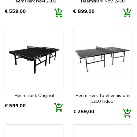
Heemskerk Novi 2000
Heemskerk Novi 2400
€ 559,00
€ 899,00
Prijs
Prijs
Heemskerk Original
Heemskerk Tafeltennistafel
1200 Indoor
€ 599,00
Prijs
€ 259,00
Prijs